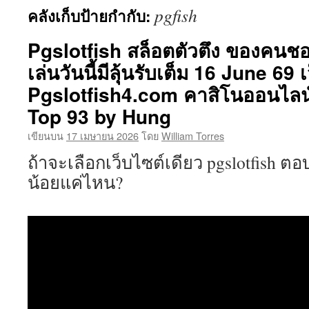
pgfish
คลังเก็บป้ายกำกับ:
เนื้อหา
Pgslotfish สล็อตตัวตึง ของคนช
เล่นวันนี้มีลุ้นรับเต็ม 16 June 69 
Pgslotfish4.com คาสิโนออนไลน์ เ
Top 93 by Hung
เขียนบน
17 เมษายน 2026
โดย
William Torres
ถ้าจะเลือกเว็บไซต์เดียว pgslotfish 
น้อยแค่ไหน?