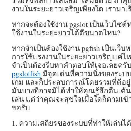
รวมทั้งฟีลการเล่นสม่ำเสมอด้วย ถ้าคุณใ
งานในระยะยาวเจริญเพียงใด เรามาเริ่
หากจะต้องใช้งาน pgslot เป็นเว็บไซต์
ใช้งานในระยะยาวได้ดีขนาดไหน?
หากจำเป็นต้องใช้งาน pgfish เป็นเว็บ
การใช้แรงงานในระยะยาวเจริญแค่ไหน? 
จำเป็นต้องรีบหาคำตอบให้เจอเลยครั
pgslotfish
มีจุดเด่นที่ความนิ่งของระบ
เกม และก็ประสบการณ์โดยรวมที่ดีอยู่แ
มันบางทีอาจมิได้ทำให้คุณรู้สึกตื่นเต้
เล่น แต่ว่าคุณจะสุขใจเมื่อใดก็ตามเข
ขอรับ
1. ความเสถียรของระบบที่ทำให้เล่นได