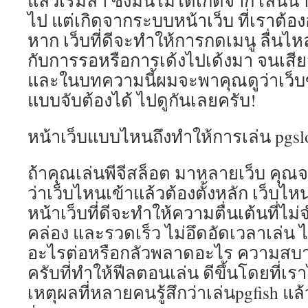
แล้วเริ่มล้า ซึ่งมันไม่ได้เกิดจาก เล่
69
ไป แต่เกิดจากระบบหน้าเว็บ ที่เราต้องอ
เว็บ
หาก เว็บที่ดีจะทำให้การกดเมนู ลื่นไห
ตรง
Pgslotfish4.com
กับการรอหรือการเด้งไปเด้งมา จนเสีย
คา
และในบทความนี้ผมจะพาคุณดูว่าเว็บ
สิ
โน
แบบจับต้องได้ ไปดูกันเลยครับ!
ออนไลน์
เว็บ
หน้าเว็บแบบไหนถึงทำให้การเล่น pgslot 
แม่
ใหม่
ล่าสุด
ถ้าคุณเล่นพีจีสล็อต มาหลายเว็บ คุณจ
Top
ว่าเว็บไหนเข้าแล้วต้องตั้งหลัก เว็บไห
93
by
หน้าเว็บที่ดีจะทำให้ความตื่นเต้นที่ไม
Hung
คล่อง และรวดเร็ว ไม่อึดอัดเวลาเล่น 
อะไรต่อหรือกลัวพลาดอะไร ความสบา
ครับที่ทำให้ฟีลตอนเล่น ดีขึ้นโดยที่เรา
เหตุผลที่หลายคนรู้สึกว่าเล่นpgfish 