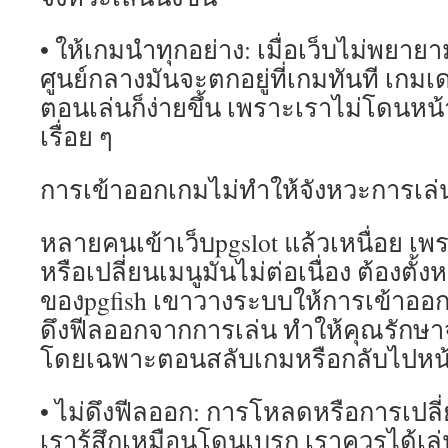
• ให้เกมนำทุกอย่าง: เมื่อเว็บไม่พยาย
ศูนย์กลางมันจะตกอยู่ที่เกมทันที เกมเด
ตอนเล่นก็ง่ายขึ้น เพราะเราไม่โดนหน
เรื่อย ๆ
การเข้าออกเกมไม่ทำให้จังหวะการเล่
หลายคนเข้าเว็บpgslot แล้วเหนื่อย เ
หรือเปลี่ยนเมนูมันไม่ต่อเนื่อง ต้องตั้งห
ของpgfish เขาวางระบบให้การเข้าออ
ดึงฟีลออกจากการเล่น ทำให้คุณรักษาจ
โดยเฉพาะตอนสลับเกมหรือกลับไปหน้
• ไม่ดึงฟีลออก: การโหลดหรือการเปลี
เรารู้สึกเหมือนโดนเบรก เราควรได้เล่