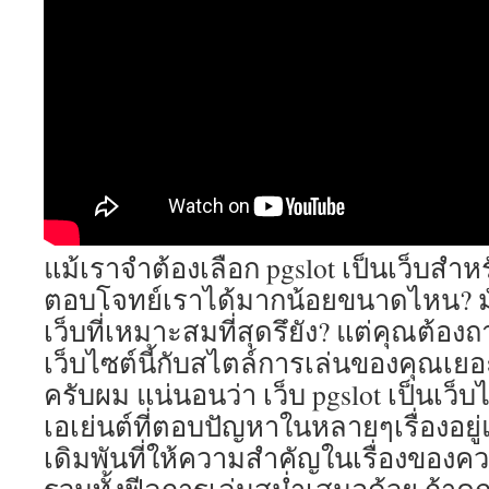
แม้เราจำต้องเลือก pgslot เป็นเว็บสำห
ตอบโจทย์เราได้มากน้อยขนาดไหน? มันไม
เว็บที่เหมาะสมที่สุดรึยัง? แต่คุณต้อง
เว็บไซต์นี้กับสไตล์การเล่นของคุณเยอะ
ครับผม แน่นอนว่า เว็บ pgslot เป็นเว็บ
เอเย่นต์ที่ตอบปัญหาในหลายๆเรื่องอยู
เดิมพันที่ให้ความสำคัญในเรื่องของค