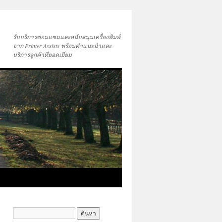
รับบริการซ่อมแซมและสนับสนุนเครื่องพิมพ์
จาก Printer Assists พร้อมคำแนะนำและ
บริการลูกค้าที่ยอดเยี่ยม