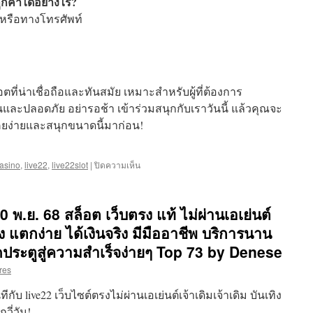
กค้าได้อย่างไร?
หรือทางโทรศัพท์
อตที่น่าเชื่อถือและทันสมัย เหมาะสำหรับผู้ที่ต้องการ
และปลอดภัย อย่ารอช้า เข้าร่วมสนุกกับเราวันนี้ แล้วคุณจะ
คยง่ายและสนุกขนาดนี้มาก่อน!
บน
asino
,
live22
,
live22slot
|
ปิดความเห็น
live22slot
เว็บ
สล็อต
 พ.ย. 68 สล็อต เว็บตรง แท้ ไม่ผ่านเอเย่นต์
ยอด
นิยม
แตกง่าย ได้เงินจริง มีมืออาชีพ บริการนาน
ระบบ
ปิดประตูสู่ความสำเร็จง่ายๆ Top 73 by Denese
ทัน
สมัย
res
รองรับ
มือ
ับ live22 เว็บไซต์ตรงไม่ผ่านเอเย่นต์เจ้าเดิมเจ้าเดิม บันเทิง
ถือ
วี่วัน!