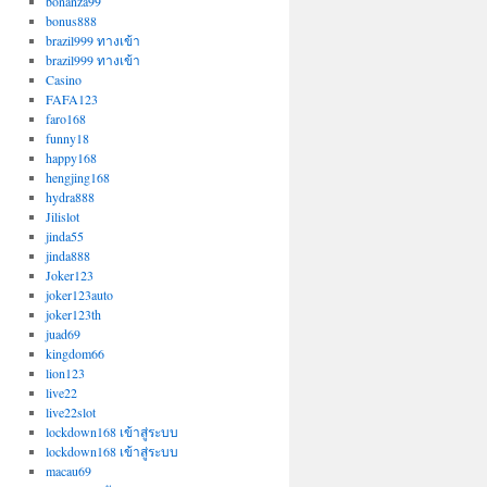
bonanza99
bonus888
brazil999 ทางเข้า
brazil999 ทางเข้า
Casino
FAFA123
faro168
funny18
happy168
hengjing168
hydra888
Jilislot
jinda55
jinda888
Joker123
joker123auto
joker123th
juad69
kingdom66
lion123
live22
live22slot
lockdown168 เข้าสู่ระบบ
lockdown168 เข้าสู่ระบบ
macau69