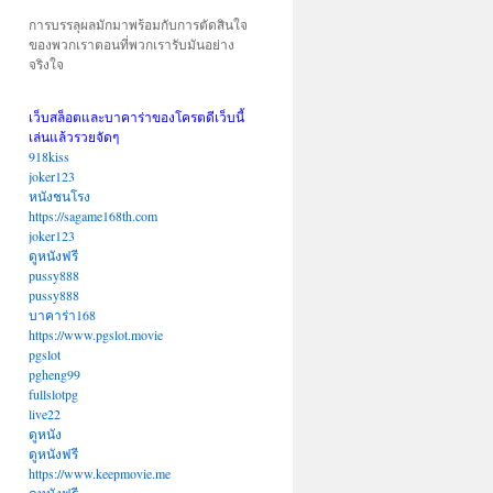
การบรรลุผลมักมาพร้อมกับการตัดสินใจ
ของพวกเราตอนที่พวกเรารับมันอย่าง
จริงใจ
เว็บสล็อตและบาคาร่าของโครตดีเว็บนี้
เล่นแล้วรวยจัดๆ
918kiss
joker123
หนังชนโรง
https://sagame168th.com
joker123
ดูหนังฟรี
pussy888
pussy888
บาคาร่า168
https://www.pgslot.movie
pgslot
pgheng99
fullslotpg
live22
ดูหนัง
ดูหนังฟรี
https://www.keepmovie.me