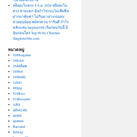
สล็อตเว็บตรง 9 ก.ย. 2026 สล็อตเว็บ
ตรง สายแตก ลุ้นกำไรแบบไม่เสียฟีล
ฝากมาคุ้มค่า ไม่กินมาม่าแน่นอน
สายทุนน้อย สมัครด่วน การันตี กำไร
หลักแสน tangtem168 เริ่มก่อนวันนี้ มี
ลุ้นก่อนใคร Top 90 by Christine
Tangtem168e.com
หมวดหมู่
1688sagame
168slot
168สล็อต
188bet
188betth
1xbit1
888pg
918Kiss
918kissauto
ABA
allbet24hr
alot66
alot666
Baccarat
betway