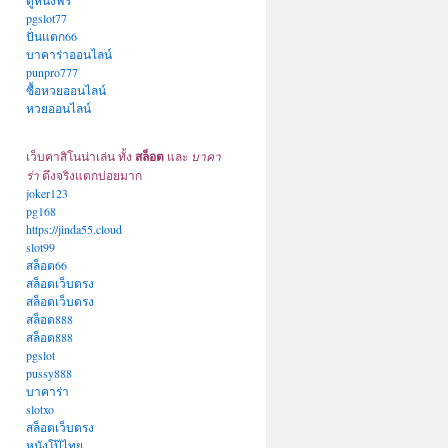
ดูหนังฟรี
pgslot77
ปั่นแตก66
บาคาร่าออนไลน์
punpro777
ซื้อหวยออนไลน์
หวยออนไลน์
เว็บคาสิโนน่าเล่น ทั้ง
สล็อต
และ
บาคา
ร่า
ตึงจริงแตกบ่อยมาก
joker123
pg168
https://jinda55.cloud
slot99
สล็อต66
สล็อตเว็บตรง
สล็อตเว็บตรง
สล็อต888
สล็อต888
pgslot
pussy888
บาคาร่า
slotxo
สล็อตเว็บตรง
หนังโป๊ไทย