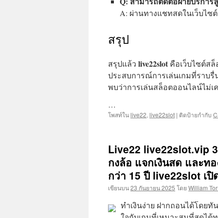
Q: สามารถติดต่อฝ่ายบริการลู
A: ผ่านทางแชทสดในเว็บไซต์
สรุป
live22slot
สรุปแล้ว
คือเว็บไซต์สล็
ประสบการณ์การเล่นเกมที่ราบรื่น
พบว่าการเล่นสล็อตออนไลน์ไม่เ
…
โพสท์ใน
live22
,
live22slot
|
ติดป้ายกำกับ
C
Live22 live22slot.vip 30
กงล้อ แจกเงินสด และทอง 
กว่า 15 ปี live22slot เ
เขียนบน
23 กันยายน 2025
โดย
William Tor
ทำเงินง่าย ฝากถอนได้โดยทันทีก
ใจกับเกมที่เหมาะสมที่สุดได้ทุก