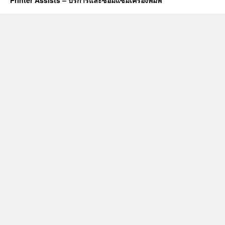
Printer Assists – บริการและซ่อมแซมเครื่องพิมพ์