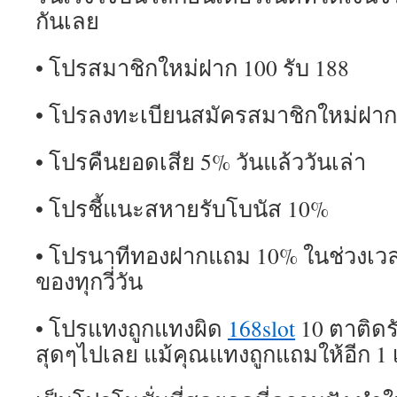
กันเลย
• โปรสมาชิกใหม่ฝาก 100 รับ 188
• โปรลงทะเบียนสมัครสมาชิกใหม่ฝาก 
• โปรคืนยอดเสีย 5% วันแล้ววันเล่า
• โปรชี้แนะสหายรับโบนัส 10%
• โปรนาทีทองฝากแถม 10% ในช่วงเวลา
ของทุกวี่วัน
• โปรแทงถูกแทงผิด
168slot
10 ตาติดร
สุดๆไปเลย แม้คุณแทงถูกแถมให้อีก 1 