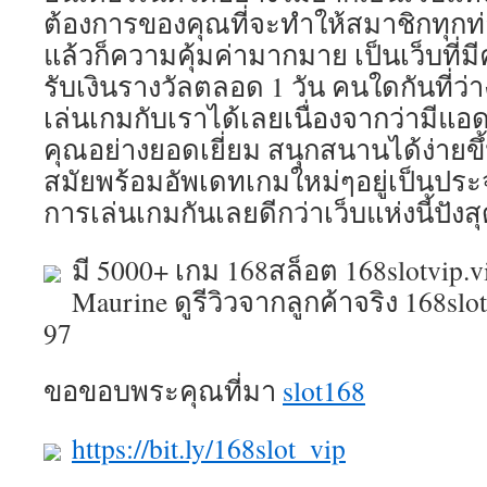
ต้องการของคุณที่จะทำให้สมาชิกทุกท่า
แล้วก็ความคุ้มค่ามากมาย เป็นเว็บที่มี
รับเงินรางวัลตลอด 1 วัน คนใดกันที่ว
เล่นเกมกับเราได้เลยเนื่องจากว่ามีแ
คุณอย่างยอดเยี่ยม สนุกสนานได้ง่ายขึ
สมัยพร้อมอัพเดทเกมใหม่ๆอยู่เป็นประ
การเล่นเกมกันเลยดีกว่าเว็บแห่งนี้ปังสุ
มี 5000+ เกม 168สล็อต 168slotvip.v
Maurine ดูรีวิวจากลูกค้าจริง 168slo
97
ขอขอบพระคุณที่มา
slot168
https://bit.ly/168slot_vip