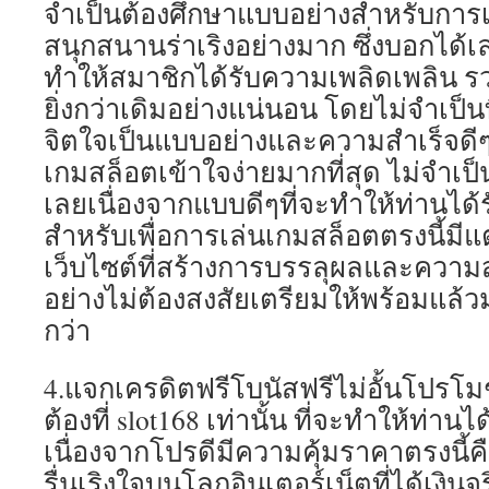
จำเป็นต้องศึกษาแบบอย่างสำหรับการเ
สนุกสนานร่าเริงอย่างมาก ซึ่งบอกได้เลยว่
ทำให้สมาชิกได้รับความเพลิดเพลิน 
ยิ่งกว่าเดิมอย่างแน่นอน โดยไม่จำเป็น
จิตใจเป็นแบบอย่างและความสำเร็จดีๆ
เกมสล็อตเข้าใจง่ายมากที่สุด ไม่จำเป็
เลยเนื่องจากแบบดีๆที่จะทำให้ท่านได้ร
สำหรับเพื่อการเล่นเกมสล็อตตรงนี้มีแต
เว็บไซต์ที่สร้างการบรรลุผลและความ
อย่างไม่ต้องสงสัยเตรียมให้พร้อมแล้ว
กว่า
4.แจกเครดิตฟรีโบนัสฟรีไม่อั้นโปรโมชั
ต้องที่ slot168 เท่านั้น ที่จะทำให้ท่าน
เนื่องจากโปรดีมีความคุ้มราคาตรงนี้
รื่นเริงใจบนโลกอินเตอร์เน็ตที่ได้เงิน