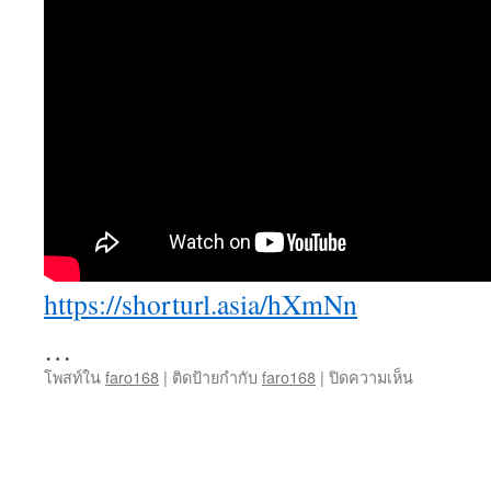
https://shorturl.asia/hXmNn
…
บน
โพสท์ใน
faro168
|
ติดป้ายกำกับ
faro168
|
ปิดความเห็น
สล็อต
ค่าย
เกม
ชั้น
นำ