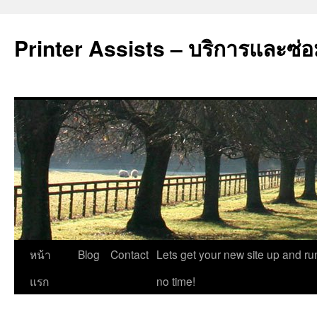
Printer Assists – บริการและซ่อ
ข้าม
หน้า
Blog
Contact
Lets get your new site up and ru
ไป
แรก
no time!
ยัง