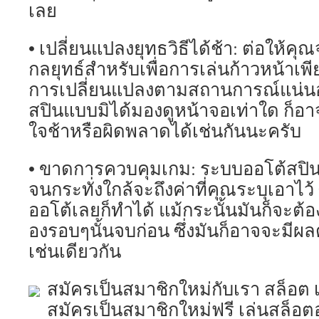
เลย
• เปลี่ยนแปลงยุทธวิธีได้ช้า: ต่อให้คุ
กลยุทธ์สำหรับเพื่อการเล่นก้าวหน้าเพี
การเปลี่ยนแปลงตามสถานการณ์แน่นอน 
สปินแบบมิได้มองดูหน้าจอเท่าใด ก็อ
ใจช้าหรือผิดพลาดได้เช่นกันนะครับ
• ขาดการควบคุมเกม: ระบบออโต้สปิน
จนกระทั่งใกล้จะถึงค่าที่คุณระบุเอาไว
ออโต้เลยก็ทำได้ แม้กระนั้นมันก็จะต
องรอบๆนั้นจบก่อน ซึ่งมันก็อาจจะมีผ
เช่นเดียวกัน
สมัครเป็นสมาชิกใหม่กับเรา สล็อต เว
สมัครเป็นสมาชิกใหม่ฟรี เล่นสล็อต