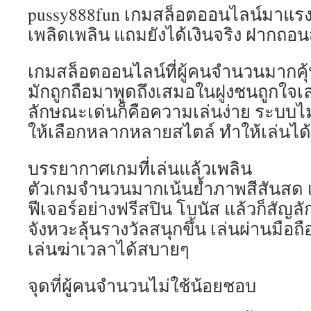
pussy888fun เกมสล็อตออนไลน์มาแรง 
เพลิดเพลิน แถมยังได้เงินจริง ฝากถ
เกมสล็อตออนไลน์ที่ผู้คนจำนวนมากคุ้น
มักถูกถือมาพูดถึงเสมอในฝูงชนถูกใจเล
ลักษณะเด่นก็คือความเล่นง่าย ระบบไม่
ให้เลือกหลากหลายสไตล์ ทำให้เล่นได้เ
บรรยากาศเกมที่เล่นแล้วเพลิน
ตัวเกมจำนวนมากเน้นย้ำภาพสีสันสด เ
ฟีเจอร์อย่างฟรีสปิน โบนัส แล้วก็สัญลั
จังหวะลุ้นรางวัลสนุกขึ้น เล่นผ่านมือถื
เล่นฆ่าเวลาได้สบายๆ
จุดที่ผู้คนจำนวนไม่ใช้น้อยชอบ