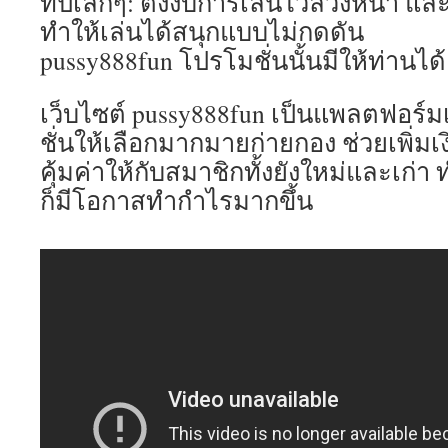
ทิปเล็กๆ: ตั้งงบการเล่นไว้ล่วงหน้า แล
ทำให้เล่นได้สนุกแบบไม่กดดัน
pussy888fun โปรโมชั่นนั้นมีให้ท่านไ
เว็บไซต์ pussy888fun เป็นแพลตฟอร์ม
ชั่นให้เลือกมากมายก่ายกอง ช่วยเพิ่ม
คุ้มค่าให้กับสมาชิกทั้งยังใหม่และเก่
ก็มีโอกาสทำกำไรมากขึ้น