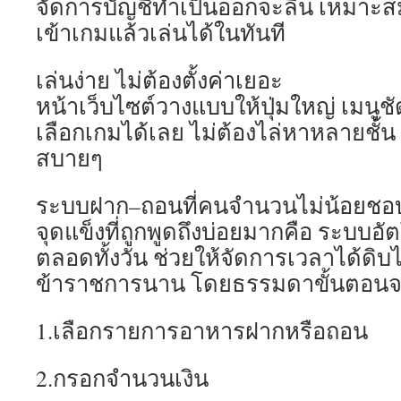
จัดการบัญชีทำเป็นออกจะลื่น เหมาะสม
เข้าเกมแล้วเล่นได้ในทันที
เล่นง่าย ไม่ต้องตั้งค่าเยอะ
หน้าเว็บไซต์วางแบบให้ปุ่มใหญ่ เมนูชั
เลือกเกมได้เลย ไม่ต้องไล่หาหลายชั้น 
สบายๆ
ระบบฝาก–ถอนที่คนจำนวนไม่น้อยชอ
จุดแข็งที่ถูกพูดถึงบ่อยมากคือ ระบบอ
ตลอดทั้งวัน ช่วยให้จัดการเวลาได้ดิบไ
ข้าราชการนาน โดยธรรมดาขั้นตอนจะ
1.เลือกรายการอาหารฝากหรือถอน
2.กรอกจำนวนเงิน