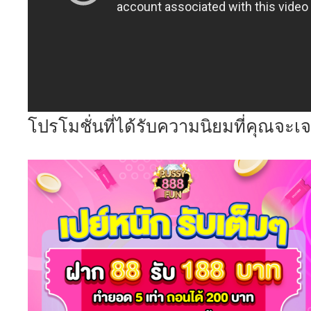
โปรโมชั่นที่ได้รับความนิยมที่คุณจะเ