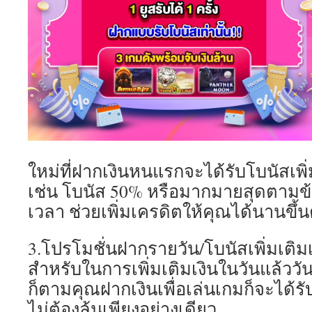
ใหม่ที่ฝากเงินหนแรกจะได้รับโบนัสเพ
เช่น โบนัส 50% หรือมากมายสุดตามข
เวลา ช่วยเพิ่มเครดิตให้คุณได้นานขึ้น
3.โปรโมชั่นฝากรายวัน/โบนัสเพิ่มเติมเ
สำหรับในการเพิ่มเติมเงินในวันแล้ววัน
ก็ตามคุณฝากเงินเพื่อเล่นเกมก็จะได้ร
ไม่ต้องลุ้นเพียงอย่างเดียว