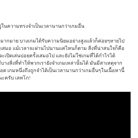
ยู่ในความทรงจำเป็นเวลานานกว่าเกมอื่น
หม่มากมาย บางเกมได้รับความนิยมอย่างสูงแล้วก็ค่อยๆหายไป
่ำเสมอ แม้เวลาจะผ่านไปนานแค่ไหนก็ตาม สิ่งที่น่าสนใจก็คือ
ะเปิดเล่นบ่อยครั้งเสมอไป และยังไม่ใช่เกมที่ได้กำไรได้
ีบางสิ่งที่ทำให้พวกเรายังจำเกมเหล่านั้นได้ มันมีสาเหตุจาก
ต เกมหนึ่งถึงถูกจำได้เป็นเวลานานกว่าเกมอื่นๆในเนื้อหานี้
ะครับ เลทโก!