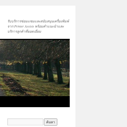
รับบริการซ่อมแซมและสนับสนุนเครื่องพิมพ์
จาก Printer Assists พร้อมคำแนะนำและ
บริการลูกค้าที่ยอดเยี่ยม