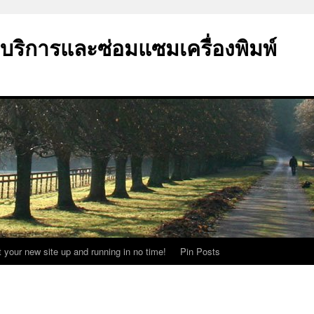
 บริการและซ่อมแซมเครื่องพิมพ์
t your new site up and running in no time!
Pin Posts