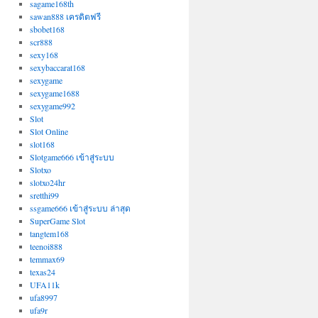
sagame168th
sawan888 เครดิตฟรี
sbobet168
scr888
sexy168
sexybaccarat168
sexygame
sexygame1688
sexygame992
Slot
Slot Online
slot168
Slotgame666 เข้าสู่ระบบ
Slotxo
slotxo24hr
sretthi99
ssgame666 เข้าสู่ระบบ ล่าสุด
SuperGame Slot
tangtem168
teenoi888
temmax69
texas24
UFA11k
ufa8997
ufa9r