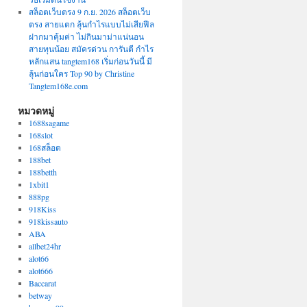
สล็อตเว็บตรง 9 ก.ย. 2026 สล็อตเว็บ
ตรง สายแตก ลุ้นกำไรแบบไม่เสียฟีล
ฝากมาคุ้มค่า ไม่กินมาม่าแน่นอน
สายทุนน้อย สมัครด่วน การันตี กำไร
หลักแสน tangtem168 เริ่มก่อนวันนี้ มี
ลุ้นก่อนใคร Top 90 by Christine
Tangtem168e.com
หมวดหมู่
1688sagame
168slot
168สล็อต
188bet
188betth
1xbit1
888pg
918Kiss
918kissauto
ABA
allbet24hr
alot66
alot666
Baccarat
betway