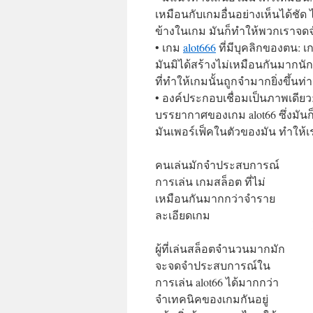
เหมือนกับเกมอื่นอย่างเห็นได้ชัด
ข้างในเกม มันก็ทำให้พวกเราจด
• เกม
alot666
ที่มีบุคลิกของตน:
มันมิได้สร้างไม่เหมือนกันมากนัก
ที่ทำให้เกมนั้นถูกจำมากยิ่งขึ้น
• องค์ประกอบเชื่อมเป็นภาพเดียว
บรรยากาศของเกม alot66 ซึ่งมันก
มันเพอร์เฟ็คในตัวของมัน ทำให้เ
คนเล่นมักจำประสบการณ์
การเล่น เกมสล็อต ที่ไม่
เหมือนกันมากกว่าจำราย
ละเอียดเกม
ผู้ที่เล่นสล็อตจำนวนมากมัก
จะจดจำประสบการณ์ใน
การเล่น alot66 ได้มากกว่า
จำเทคนิคของเกมกันอยู่