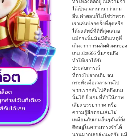
ทำให้ถึงติดอยู่ในความจำ
ได้เป็นเวลานานกว่าเกม
อื่น คำตอบก็ไม่ใช่ว่าพวก
เราเล่นบ่อยครั้งที่สุดหรือ
ได้ผลลัพธ์ที่ดีที่สุดเสมอ
แม้กระนั้นมันมีต้นเหตุที่
เกิดจากการผลิตตัวตนของ
เกม alot666 นั้นๆจนถึง
ทำให้เราได้รับ
ประสบการณ์
ที่ต่างไปจากเดิม จน
กระทั่งเมื่อเวลาผ่านไป
พวกเรากลับไปคิดถึงเกม
นั้นได้ ยิ่งเกมที่ทำให้ภาพ
เสียง บรรยากาศ หรือ
ความรู้สึกตอนเล่นไม่
เหมือนกับเกมอื่นๆมันก็ยิ่ง
ติดอยู่ในความทรงจำได้
นานมากเลยล่ะนะครับ แม้