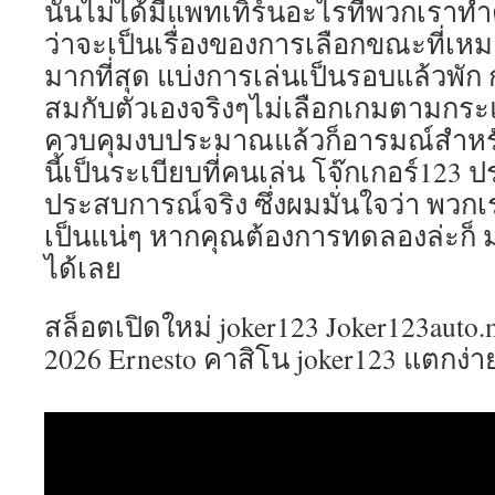
นั้นไม่ได้มีแพทเทิร์นอะไรที่พวกเราทำ
ว่าจะเป็นเรื่องของการเลือกขณะที่เห
มากที่สุด แบ่งการเล่นเป็นรอบแล้วพัก
สมกับตัวเองจริงๆไม่เลือกเกมตามกระแ
ควบคุมงบประมาณแล้วก็อารมณ์สำหรับเ
นี้เป็นระเบียบที่คนเล่น โจ๊กเกอร์123 
ประสบการณ์จริง ซึ่งผมมั่นใจว่า พว
เป็นแน่ๆ หากคุณต้องการทดลองล่ะก็
ได้เลย
สล็อตเปิดใหม่ joker123 Joker123auto.
2026 Ernesto คาสิโน joker123 แตกง่า