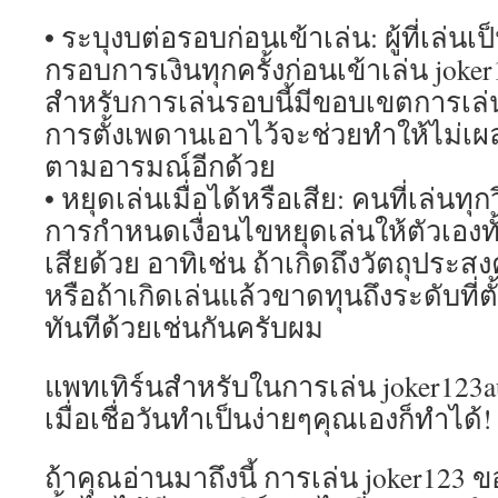
• ระบุงบต่อรอบก่อนเข้าเล่น: ผู้ที่เล่น
กรอบการเงินทุกครั้งก่อนเข้าเล่น joker12
สำหรับการเล่นรอบนี้มีขอบเขตการ
การตั้งเพดานเอาไว้จะช่วยทำให้ไม่เผล
ตามอารมณ์อีกด้วย
• หยุดเล่นเมื่อได้หรือเสีย: คนที่เล่นทุก
การกำหนดเงื่อนไขหยุดเล่นให้ตัวเองทั
เสียด้วย อาทิเช่น ถ้าเกิดถึงวัตถุประ
หรือถ้าเกิดเล่นแล้วขาดทุนถึงระดับที่ตั
ทันทีด้วยเช่นกันครับผม
แพทเทิร์นสำหรับในการเล่น joker123
เมื่อเชื่อวันทำเป็นง่ายๆคุณเองก็ทำได้!
ถ้าคุณอ่านมาถึงนี้ การเล่น joker123 ขอ