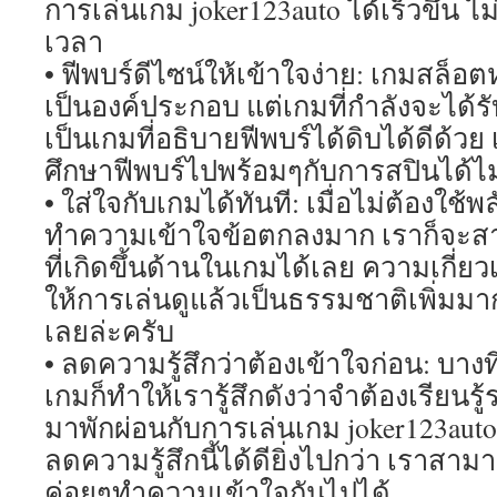
การเล่นเกม joker123auto ได้เร็วขึ้น 
เวลา
• ฟีพบร์ดีไซน์ให้เข้าใจง่าย: เกมสล็อ
เป็นองค์ประกอบ แต่เกมที่กำลังจะได้
เป็นเกมที่อธิบายฟีพบร์ได้ดิบได้ดีด้
ศึกษาฟีพบร์ไปพร้อมๆกับการสปินได้ไ
• ใส่ใจกับเกมได้ทันที: เมื่อไม่ต้องใช้พ
ทำความเข้าใจข้อตกลงมาก เราก็จะส
ที่เกิดขึ้นด้านในเกมได้เลย ความเกี่ยวเ
ให้การเล่นดูแล้วเป็นธรรมชาติเพิ่มมากข
เลยล่ะครับ
• ลดความรู้สึกว่าต้องเข้าใจก่อน: บา
เกมก็ทำให้เรารู้สึกดังว่าจำต้องเรียน
มาพักผ่อนกับการเล่นเกม joker123auto เกม
ลดความรู้สึกนี้ได้ดียิ่งไปกว่า เราส
ค่อยๆทำความเข้าใจกันไปได้