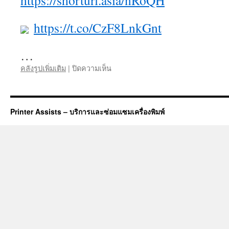
https://shorturl.asia/nRoQH
https://t.co/CzF8LnkGnt
…
บน
คลังรูปเพิ่มเติม
|
ปิดความเห็น
คา
สิโน
โจ๊ก
เกอร์123
Printer Assists – บริการและซ่อมแซมเครื่องพิมพ์
สล็อต
เว็บ
แตก
หนัก
คน
เล่น
รีวิว
เพียบ
เว็บ
ใหญ่
joker123auto.mobi