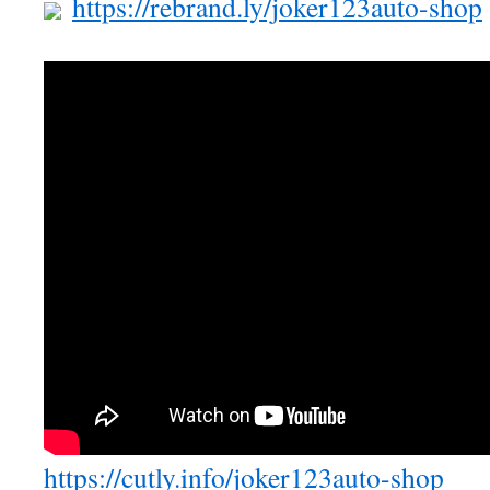
https://rebrand.ly/joker123auto-shop
https://cutly.info/joker123auto-shop