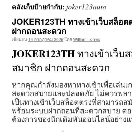
joker123auto
คลังเก็บป้ายกำกับ:
เนื้อหา
JOKER123TH ทางเข้าเว็บสล็อตต
ฝากถอนสะดวก
เขียนบน
14 กรกฎาคม 2026
โดย
William Torres
JOKER123TH
ทางเข้าเว็บส
สมาชิก ฝากถอนสะดวก
หากคุณกำลังมองหาทางเข้าเพื่อเล่นเก
สะดวกสบายและปลอดภัย ไม่ควรพล
เป็นทางเข้าเว็บสล็อตตรงที่สามารถสม
พร้อมระบบฝากถอนที่สะดวกสบาย ตอ
ต้องการของนักเดิมพันออนไลน์อย่างแท