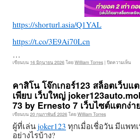
https://shorturl.asia/Q1YAL
https://t.co/3E9Ai70Lcn
…
บน
เขียนบน
16 มิถุนายน 2026
โดย
William Torres
|
ปิดความเห็น
เว็บ
แม่
joke
คาสิโน โจ๊กเกอร์123 สล็อตเว็บแต
เว็บไ
เพียบ เว็บใหญ่ joker123auto.mo
ตรง
รีวิว
73 by Ernesto 7 เว็บไซต์แตกง่
สล็อ
ออน
เขียนบน
20 กุมภาพันธ์ 2026
โดย
William Torres
จาก
ผู้ที่เล่น
joker123
ทุกเมื่อเชื่อวัน มีแพท
มุม
คน
อย่างไรบ้าง?
เล่น