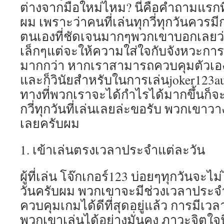
ต่างจากมือใหม่ไหม? นี่คือคำถามแรกท
ผม เพราะว่าคนที่เล่นทุกวี่ทุกวันควร
ตนเองที่ชัดเจนมากๆพวกเขาบอกเลยว่
เล็กๆแต่จะให้ความใส่ใจกับจังหวะก
มากกว่า หากเราสามารถควบคุมตัวเอง
และก็วินัยสำหรับในการเล่นjoker123a
ทางที่พวกเราจะได้กำไรได้มากขึ้นก็จะเ
กวี่ทุกวันที่เล่นเลยล่ะขอรับ พวกเขาว
เลยครับผม
1. เข้าเล่นตรงเวลาประจำแต่ละวัน
ผู้ที่เล่น โจ๊กเกอร์123 บ่อยๆทุกวันจะไม
วันครับผม พวกเขาจะมีช่วงเวลาประจำที
ควบคุมเกมได้ดีที่สุดอยู่แล้ว การมีเว
พวกเขาเล่นได้อย่างมั่นคง ภาวะจิตใจนิ