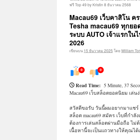
ฟรี Top 49 by Kristin 8 ธันวาคม 2568
เนื้อหา
Macau69 เว็บคาสิโน ครบ
Tesha macau69 ทุกยอดฝาก
ระบบ AUTO เจ้าแรกในไทย
2026
เขียนบน
15 ธันวาคม 2025
โดย
William To
0
0
Read Time:
5 Minute, 37 Sec
Macau69 เว็บสล็อตยอดนิยม เล่นง
สวัสดีขอรับ วันนี้ผมอยากมาแชร
สล็อต macau69 สมัคร เว็บที่กำลังเ
ต้องการเล่นสล็อตผ่านมือถือ ไม่ต
เนื้อหานี้จะเป็นแถวทางให้คุณไ