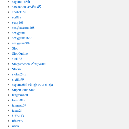
sagame168th
sawan888 เครดิตฟรี
sbobet168
scr888
sexy168
sexybaccarat168
sexygame
sexygame1688
sexygame992
Slot
Slot Online
slot168
Slotgame666 เข้าสู่ระบบ
Slotxo
slotxo24hr
sretthi99
ssgame666 เข้าสู่ระบบ ล่าสุด
SuperGame Slot
tangtem168
teenoi888
temmax69
texas24
UFA11k
ufa8997
ufa9r