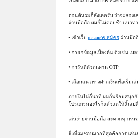
เริ่มต้นกับ มาเก๊า69 สมัครง่าย แค่
ตอนต้นผมก็ลังเลครับ ว่าจะลองเล
ผ่านมือถือ ผมก็ไม่คอยช้า แนวท
• เข้าเว็บ
macau69 สมัคร
ผ่านมือถ
• กรอกข้อมูลเบื้องต้น ดังเช่น เบอ
• การันตีตัวตนผ่าน OTP
• เลือกแนวทางฝากเงินเพื่อเริ่มเล่
ภายในไม่กี่นาที ผมก็พร้อมสนุกก
โปรแกรมอะไรก็แล้วแต่ให้สิ้นเปลือ
เล่นง่ายผ่านมือถือ สะดวกทุกหนท
สิ่งที่ผมชอบมากที่สุดคือการ เล่น