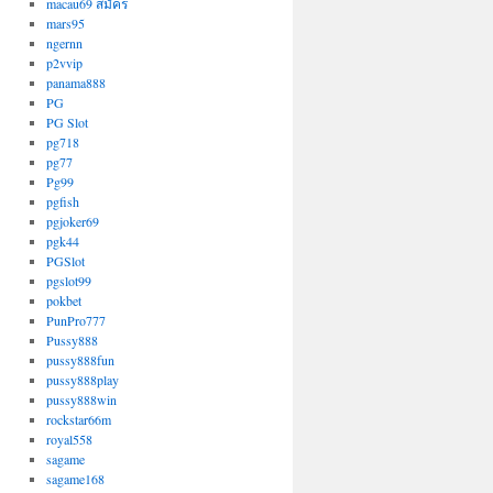
macau69 สมัคร
mars95
ngernn
p2vvip
panama888
PG
PG Slot
pg718
pg77
Pg99
pgfish
pgjoker69
pgk44
PGSlot
pgslot99
pokbet
PunPro777
Pussy888
pussy888fun
pussy888play
pussy888win
rockstar66m
royal558
sagame
sagame168