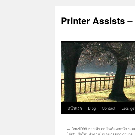
Printer Assists –
หน้าแรก
Blog
Contact
Lets ge
ข้าม
ไป
←
Brazil999 ทางเข้า เวปไซต์แจกหนัก รวมเ
ยัง
ได้เงิน มือใหม่ทำตามได้เลย casino online เ