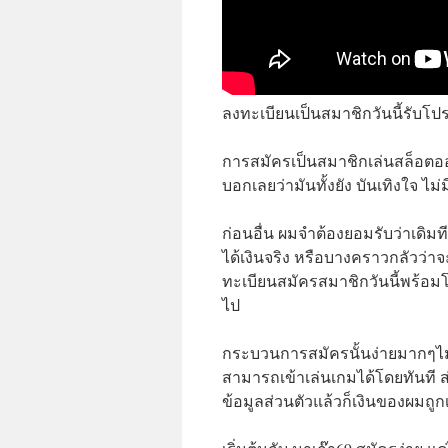
ลงทะเบียนเป็นสมาชิกวันนี้รับโปรโม
การสมัครเป็นสมาชิกเล่นสล็อตออนไ
บอกเลยว่ามันทั้งยัง บันเทิงใจ ไม่
ก่อนอื่น ผมจำต้องยอมรับว่าเดิมท
ได้เงินจริง หรือบางคราวกลัวว่าจ
ทะเบียนสมัครสมาชิกวันนี้พร้อมโ
ไป
กระบวนการสมัครนั้นง่ายมากๆไม่
สามารถเข้าเล่นเกมได้โดยทันที ส
ข้อมูลส่วนตัวแล้วก็เงินของผมถูกเ