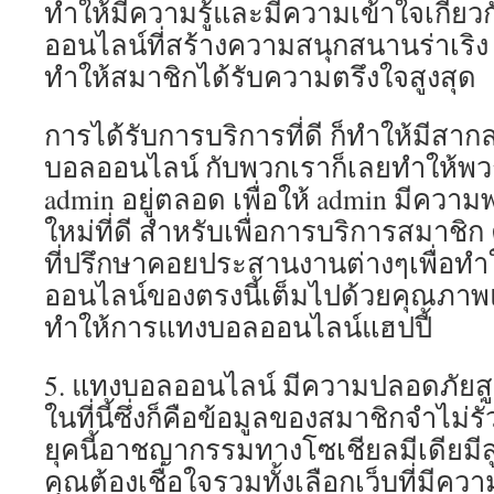
ทำให้มีความรู้และมีความเข้าใจเกี่ย
ออนไลน์ที่สร้างความสนุกสนานร่าเริง 
ทำให้สมาชิกได้รับความตรึงใจสูงสุด
การได้รับการบริการที่ดี ก็ทำให้มีสาก
บอลออนไลน์ กับพวกเราก็เลยทำให้พว
admin อยู่ตลอด เพื่อให้ admin มีความพ
ใหม่ที่ดี สำหรับเพื่อการบริการสมาชิ
ที่ปรึกษาคอยประสานงานต่างๆเพื่อท
ออนไลน์ของตรงนี้เต็มไปด้วยคุณภาพแ
ทำให้การแทงบอลออนไลน์แฮปปี้
5. แทงบอลออนไลน์ มีความปลอดภัยสู
ในที่นี้ซึ่งก็คือข้อมูลของสมาชิกจำไม่
ยุคนี้อาชญากรรมทางโซเชียลมีเดียมีส
คุณต้องเชื่อใจรวมทั้งเลือกเว็บที่มีควา