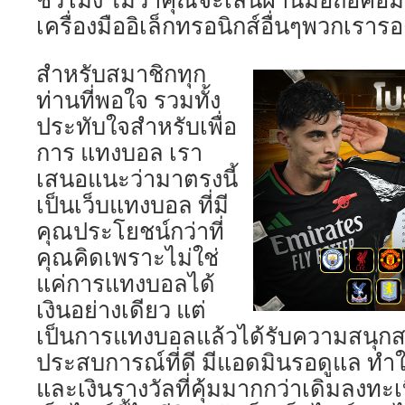
เครื่องมืออิเล็กทรอนิกส์อื่นๆพวกเราร
สำหรับสมาชิกทุก
ท่านที่พอใจ รวมทั้ง
ประทับใจสำหรับเพื่อ
การ แทงบอล เรา
เสนอแนะว่ามาตรงนี้
เป็นเว็บแทงบอล ที่มี
คุณประโยชน์กว่าที่
คุณคิดเพราะไม่ใช่
แค่การแทงบอลได้
เงินอย่างเดียว แต่
เป็นการแทงบอลแล้วได้รับความสนุกสน
ประสบการณ์ที่ดี มีแอดมินรอดูแล ทำใ
และเงินรางวัลที่คุ้มมากกว่าเดิมลงทะ