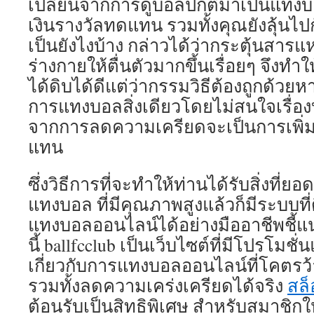
เปลี่ยนจากการดูบอลปกติมาเป็นแทงบอ
เงินรางวัลทดแทน รวมทั้งคุณยังลุ้นไปกั
เป็นยังไงบ้าง กล่าวได้ว่ากระตุ้นสารแ
ร่างกายให้ตื่นตัวมากขึ้นเรื่อยๆ จึงท
ได้ดิบได้ดีแต่ว่ากรรมวิธีต้องถูกด้วย
การแทงบอลสิ่งเดียวโดยไม่สนใจเรื่อง
จากการลดความเครียดจะเป็นการเพิ่ม
แทน
ซึ่งวิธีการที่จะทำให้ท่านได้รับสิ่งที่ยอ
แทงบอล ที่มีคุณภาพสูงแล้วก็มีระบบท
แทงบอลออนไลน์ได้อย่างมืออาชีพชี้แน
นี้ ballfcclub เป็นเว็บไซต์ที่มีโปรโมชั
เกี่ยวกับการแทงบอลออนไลน์ที่โคตรว้
รวมทั้งลดความเคร่งเครียดได้จริง
สล
ต้อนรับเป็นสิทธิพิเศษ สำหรับสมาชิกให