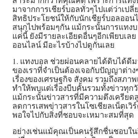
สาระมากกว่าที่คุณคิด เพราะการแท
มาจากการเชียร์บอลทั่วๆไปแต่ว่าเปลี
สิทธิประโยชน์ให้กับนักเชียร์บอลออนไลน์
สนุกไปพร้อมๆกัน แม้กระนั้นการแทงบ
แค่นี้ ยังมีรายละเอียดอื่นๆอีกเพียบเล
ออนไลน์ มีอะไรบ้างไปดูกันเลย
1. แทงบอล ช่วยผ่อนคลายได้ดิบได้ดีม
ของเราที่จำเป็นต้องเจอกับปัญญาต่าง
เรื่องของเศรษฐกิจ สังคม รวมถึงสภาพแ
ทำให้พบแต่เรื่องบีบคั้นรวมทั้งข่าวทุ
แม้กระนั้นข่าวสารที่มีความตึงเครียด
ลดการเสพข่าวสารในโซเชียลเน็ตเวิร
พอใจไปกับสิ่งที่ชอบจะเหมาะสมที่สุด
อย่างเช่นแม้คุณเป็นคนรู้สึกชื่นชอบใ