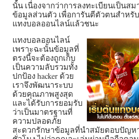
นั้น เนื่องจากว่าการลงทะเบียนเป็นสมา
ข้อมูลส่วนตัว เพื่อการันตีตัวตนสำหร
แทงบอลออนไลน์แล้วชนะ
แทงบอลออนไลน์
เพราะฉะนั้นข้อมูลที่
ตรงนี้จะต้องถูกเก็บ
เป็นความลับรวมทั้ง
ปกป้อง hacker ด้วย
เราจึงพัฒนาระบบ
ด้วยคุณภาพสูงสุด
และได้รับการยอมรับ
ว่าเป็นมาตรฐานที่
ความปลอดภัย
สะดวกรักษาข้อมูลที่นำสมัยตอบปัญหาผ
ชั่วโมง ไม่ว่าคุณจะเล่นผ่านมือถือคอม