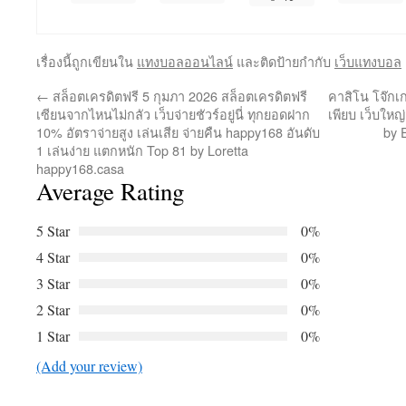
เรื่องนี้ถูกเขียนใน
แทงบอลออนไลน์
และติดป้ายกำกับ
เว็บแทงบอล
←
สล็อตเครดิตฟรี 5 กุมภา 2026 สล็อตเครดิตฟรี
คาสิโน โจ๊กเ
เซียนจากไหนไม่กลัว เว็บจ่ายชัวร์อยู่นี่ ทุกยอดฝาก
เพียบ เว็บใหญ
10% อัตราจ่ายสูง เล่นเสีย จ่ายคืน happy168 อันดับ
by 
1 เล่นง่าย แตกหนัก Top 81 by Loretta
happy168.casa
Average Rating
5 Star
0%
4 Star
0%
3 Star
0%
2 Star
0%
1 Star
0%
(Add your review)