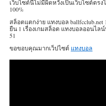
เว็บไซต์นี้ไม่มีผิดหวังเป็นเว็บไซต์ตรงไม
100%
สล็อตแตกง่าย แทงบอล ballfcclub.net 
ยืน 1 เรื่องเกมสล็อต แทงบอลออนไลน์ป
51
ขอขอบคุณมากเว็ปไซต์
แทงบอล