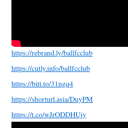
https://rebrand.ly/ballfcclub
https://cutly.info/ballfcclub
https://bitt.to/31ngq4
https://shorturl.asia/DuyPM
https://t.co/wJrODDHUjy