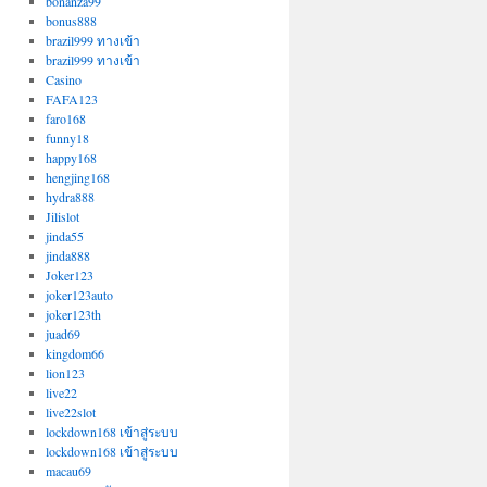
bonanza99
bonus888
brazil999 ทางเข้า
brazil999 ทางเข้า
Casino
FAFA123
faro168
funny18
happy168
hengjing168
hydra888
Jilislot
jinda55
jinda888
Joker123
joker123auto
joker123th
juad69
kingdom66
lion123
live22
live22slot
lockdown168 เข้าสู่ระบบ
lockdown168 เข้าสู่ระบบ
macau69