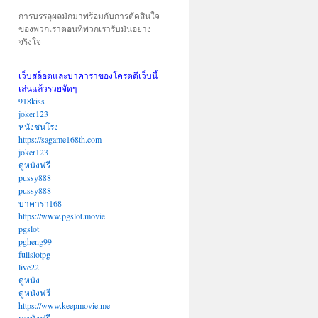
การบรรลุผลมักมาพร้อมกับการตัดสินใจ
ของพวกเราตอนที่พวกเรารับมันอย่าง
จริงใจ
เว็บสล็อตและบาคาร่าของโครตดีเว็บนี้
เล่นแล้วรวยจัดๆ
918kiss
joker123
หนังชนโรง
https://sagame168th.com
joker123
ดูหนังฟรี
pussy888
pussy888
บาคาร่า168
https://www.pgslot.movie
pgslot
pgheng99
fullslotpg
live22
ดูหนัง
ดูหนังฟรี
https://www.keepmovie.me