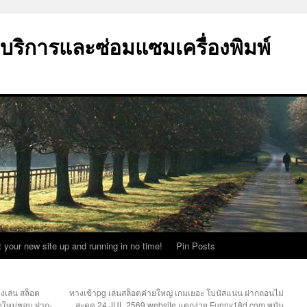
 บริการและซ่อมแซมเครื่องพิมพ์
t your new site up and running in no time!
Pin Posts
งเล่น สล็อต
ทางเข้าpg เล่นสล็อตค่ายใหญ่ เกมเยอะ โบนัสแน่น ฝากถอนไม่
มือใหม่ชอบ ฝาก-
สะดุด 24 JUL 2569 website แตกง่าย Funny18d.com พนัน