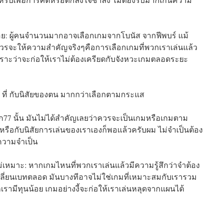
นื่อย: ผู้คนจำนวนมากอาจเลือกเกมจากโบนัส จากฟีพบร์ แม้
ราควรจะให้ความสำคัญจริงๆคือการเลือกเกมที่พวกเราเล่นแล้ว
พราะว่าจะก่อให้เราไม่ต้องเครียดกับจังหวะเกมตลอดระยะ
ที่ กับนิสัยของตน มากกว่าเลือกตามกระแส
แตก77 นั้น มันไม่ได้สำคัญเลยว่าควรจะเป็นเกมหรือเกมตาม
รือกับนิสัยการเล่นของเราเองก็พอแล้วครับผม ไม่จำเป็นต้อง
ความจำเป็น
ม่เหมาะ: หากเกมไหนที่พวกเราเล่นแล้วมีความรู้สึกว่าจำต้อง
ยเปลี่ยนเบทตลอด มันบางทีอาจไม่ใช่เกมที่เหมาะสมกับเรารวม
พวกเรามีทุนน้อย เกมอย่างงี้จะก่อให้เราเล่นหลุดจากแผนได้