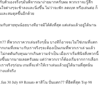
มที่กับตัวเองจริงๆมันพิจารณาง่ายมากครับผม พวกเราจะรู้สึก
จต่างๆจะช้าลงและนิ่งขึ้น ไม่ว่าจะพัก ลดเบท หรือเล่นต่อ ก็
้นและสมดุลขึ้นอีกด้วย
กับสายทุนน้อยบางทีอาจมิได้ดังที่สุด แต่เล่นแล้วอยู่ได้นาน
77 ที่พวกเราควรเล่นจริงๆนั้น บางทีก็อาจจะไม่ใช่เกมที่แตก
องจากเกมที่เหมาะกับเราจริงๆจะต้องเป็นเกมที่พวกเราเล่ นแล้ว
ม่กดดันกับทุนมากเกินความจำเป็น เมื่อเราเริ่มพินิจสิ่งพวกนี้
่งขึ้นมากมายเลยครับผม แต่ว่าพวกเราก็ต้องเริ่มจากการเลือก
าจริงๆก่อน เกมที่จะทำให้เราเล่นแล้วอยู่ได้นานที่สุดนั่น
างแท้จริง
fun 30 July 69 Renato คาสิโน ปั่นแตก77 ที่ฮิตที่สุด Top 98