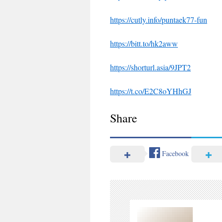
https://cutly.info/puntaek77-fun
https://bitt.to/hk2aww
https://shorturl.asia/9JPT2
https://t.co/E2C8oYHhGJ
Share
Facebook