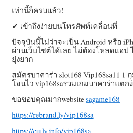
เท่านี้ก็ครบแล้ว!
✔ เข้าถึงง่ายบนโทรศัพท์เคลื่อนที่
ปัจจุบันนี้ไม่ว่าจะเป็น Android หรือ iPh
ผ่านเว็บไซต์ได้เลย ไม่ต้องโหลดแอป ไม
ยุ่งยาก
สมัครบาคาร่า slot168 Vip168sa11 1 ก
โอนไว vip168saรวมเกมบาคาร่าแตกง่
ขอขอบคุณมากwebsite
sagame168
https://rebrand.ly/vip168sa
https://cutly.info/vip168sa