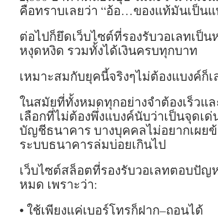
คือทราบเลยว่า “อ้อ…ของแท้มันเป็นแบบ
ต่อไปก็ยึดเว็บไซต์ที่รองรับวอเลทเป็นห
หงุดหงิด รวมทั้งได้เงินครบทุกบาท
เหมาะสมกับยุคนี้จริงๆไม่ต้องแบงค์ก็เล
ในสมัยที่ทั้งหมดทุกอย่างจำต้องเร็วและ
เลือกที่ไม่ต้องพึ่งแบงค์นับว่าเป็นจุด
บัญชีธนาคาร บางบุคคลไม่อยากเผยข้อ
ระบบธนาคารล่มบ่อยเกินไป
เว็บไซต์สล็อตที่รองรับวอเลทตอบปัญห
หมด เพราะว่า:
• ใช้เพียงแค่เบอร์โทรก็ฝาก–ถอนได้