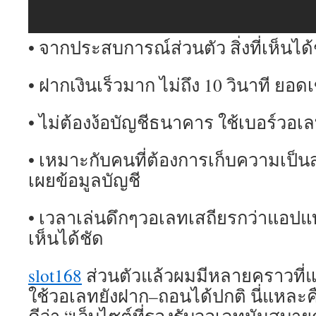
• จากประสบการณ์ส่วนตัว สิ่งที่เห็นได้ช
• ฝากเงินเร็วมาก ไม่ถึง 10 วินาที ยอด
• ไม่ต้องง้อบัญชีธนาคาร ใช้เบอร์วอเ
• เหมาะกับคนที่ต้องการเก็บความเป็นส
เผยข้อมูลบัญชี
• เวลาเล่นดึกๆวอเลทเสถียรกว่าแอป
เห็นได้ชัด
slot168
ส่วนตัวแล้วผมมีหลายคราวที่แบง
ใช้วอเลทยังฝาก–ถอนได้ปกติ นี่แหละค