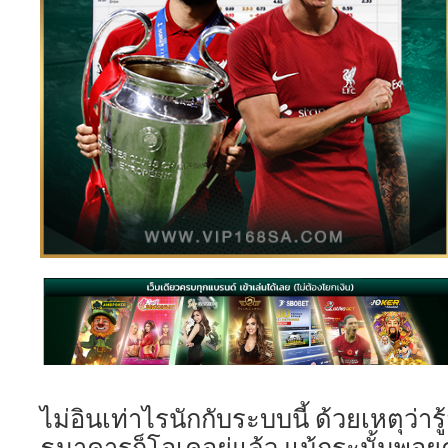
ไม่อินเท่าไรนักกับระบบนี้ ด้วยเหตุว่า
ธนาคารก็โอเคอยู่แล้ว แม้กระนั้นพอยุคน