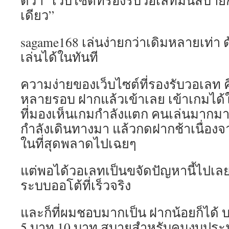
ดีว่า “เว็บไซต์ที่รองรับวอเลทมันสบา
เดียว”
sagame168 เล่นง่ายกว่าเดิมหลายเท่า ด
เล่นได้ในทันที
ความง่ายของเว็บไซต์ที่รองรับวอเลท 
หลายรอบ ฝากแล้วเข้าเลย เข้าเกมได้
ที่มองเห็นเกมกำลังแตก คนเล่นมากมา
กำลังเดินทางมา แล้วกดฝากช้าเนื่องจ
ในที่สุดพลาดไปเฉยๆ
แต่พอได้วอเลทเป็นขจัดปัญหานี้ไปเลย 
ระบบออโต้ที่เร็วจริง
และก็ที่ผมชอบมากเป็น ฝากน้อยก็ได้ บา
5 บาท 10 บาท สบายสำหรับคนงบประ