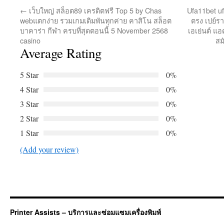
←
เว็บใหญ่ สล็อต89 เครดิตฟรี Top 5 by Chas
Ufa11bet uf
webแตกง่าย รวมเกมเดิมพันทุกค่าย คาสิโน สล็อต
ตรง เปย์รา
บาคาร่า กีฬา ครบที่สุดตอนนี้ 5 November 2568
เอเย่นต์ แ
casino
สม
Average Rating
5 Star
0%
4 Star
0%
3 Star
0%
2 Star
0%
1 Star
0%
(Add your review)
Printer Assists – บริการและซ่อมแซมเครื่องพิมพ์