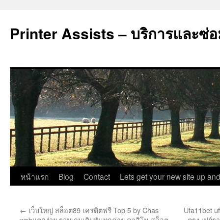
Printer Assists – บริการและซ่อ
ข้าม
หน้าแรก
Blog
Contact
Lets get your new site up and
ไป
←
เว็บใหญ่ สล็อต89 เครดิตฟรี Top 5 by Chas
Ufa11bet uf
ยัง
webแตกง่าย รวมเกมเดิมพันทุกค่าย คาสิโน สล็อต
ตรง เปย์รา