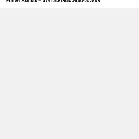
Printer Assists – บริการและซ่อมแซมเครื่องพิมพ์