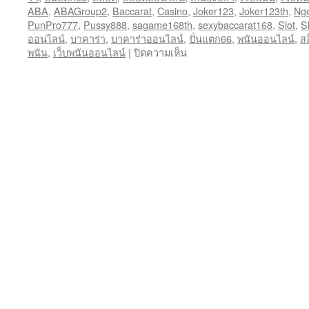
ABA
,
ABAGroup2
,
Baccarat
,
Casino
,
Joker123
,
Joker123th
,
Ng
PunPro777
,
Pussy888
,
sagame168th
,
sexybaccarat168
,
Slot
,
S
ออนไลน์
,
บาคาร่า
,
บาคาร่าออนไลน์
,
ปั่นแตก66
,
พนันออนไลน์
,
ส
บน
พนัน
,
เว็บพนันออนไลน์
|
ปิดความเห็น
Printer
Assists
–
บริการ
และ
ซ่อมแซม
เครื่องพิมพ์