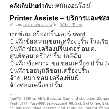
พนันออนไลน์
คลังเก็บป้ายกำกับ:
เนื้อหา
Printer Assists – บริการและซ่อม
เขียนบน
29 กรกฎาคม 2024
โดย
William Torres
tor ซ่อมเครื่องปริ้นเตอร์ word
บันทึกข้อความซ่อมเครื่องปริ้น โรงเรี
บันทึก ซ่อมเครื่องปริ้นเตอร์ อบ ต.
ศูนย์ซ่อมเครื่องปริ้น ใกล้ฉัน
บันทึก ข้อความ ขอ ซ่อมเครื่อง ป ริ้น d
บันทึกขออนุมัติซ่อมเครื่องปริ้น
จ้าง เหมา ซ่อม เครื่องพิมพ์
จ้างซ่อมเครื่อง ป ริ้น
…
โพสท์ใน
918Kiss
,
ABA
,
Baccarat
,
Casino
,
Jilislot
,
Joker123
,
nge
PunPro777
,
Pussy888
,
sexybaccarat168
,
Slot
,
Slot Online
,
Slot
ร่า
,
ปั่นแตก66
,
สล็อต
,
สล็อตออนไลน์
,
เกมยิงปลา
,
เว็บพนัน
,
เว็บพ