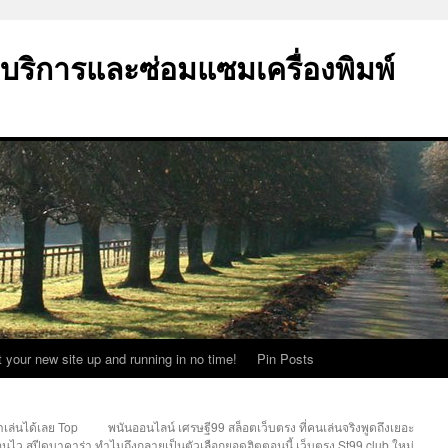
 บริการและซ่อมแซมเครื่องพิมพ์
t your new site up and running in no time!
Pin Posts
าเล่นได้เลย Top
พนันออนไลน์ เศรษฐี99 สล็อตเว็บตรง ที่คนเล่นจริงพูดถึงเยอะ
อนไว สปีดบาคาร่า
ทำไมถึงกลายเป็นตัวเลือกยอดฮิตตอนนี้ เว็บตรง St99.club ใหม่