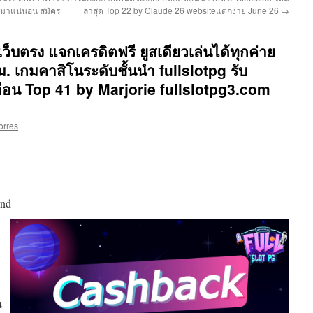
เล่นมาแน่นอน สมัคร
ล่าสุด Top 22 by Claude 26 websiteแตกง่าย June 26
→
ว็บตรง แจกเครดิตฟรี ยูสเดียวเล่นได้ทุกค่าย
. เกมคาสิโนระดับชั้นนำ fullslotpg รับ
ือน Top 41 by Marjorie fullslotpg3.com
orres
ond
น