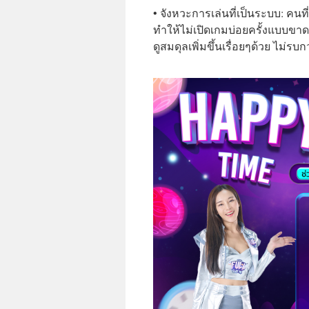
• จังหวะการเล่นที่เป็นระบบ: คนท
ทำให้ไม่เปิดเกมบ่อยครั้งแบบขาด
ดูสมดุลเพิ่มขึ้นเรื่อยๆด้วย ไม่ร