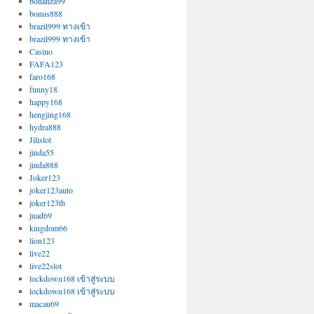
bonanza99
bonus888
brazil999 ทางเข้า
brazil999 ทางเข้า
Casino
FAFA123
faro168
funny18
happy168
hengjing168
hydra888
Jilislot
jinda55
jinda888
Joker123
joker123auto
joker123th
juad69
kingdom66
lion123
live22
live22slot
lockdown168 เข้าสู่ระบบ
lockdown168 เข้าสู่ระบบ
macau69