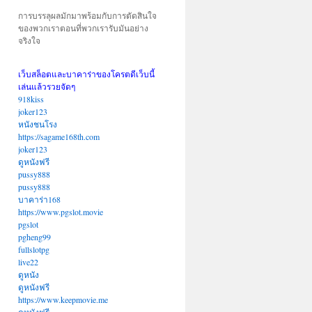
การบรรลุผลมักมาพร้อมกับการตัดสินใจ
ของพวกเราตอนที่พวกเรารับมันอย่าง
จริงใจ
เว็บสล็อตและบาคาร่าของโครตดีเว็บนี้
เล่นแล้วรวยจัดๆ
918kiss
joker123
หนังชนโรง
https://sagame168th.com
joker123
ดูหนังฟรี
pussy888
pussy888
บาคาร่า168
https://www.pgslot.movie
pgslot
pgheng99
fullslotpg
live22
ดูหนัง
ดูหนังฟรี
https://www.keepmovie.me