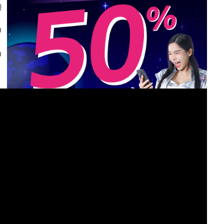
ุ
ง
ง