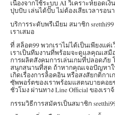
เนื่องจากใช้ระบบ AI วิเคราะห์ยอดเงินอ
ปุบปับ เล่นได้ปั๊บ ไม่ต้องเสียเวลารอน
บริการระดับพรีเมียม สมาชิก sretthi
เราเสมอ
ที่ สล็อต99 พวกเราไม่ได้เป็นเพียงแค่เ
เราเป็นทีมงานที่พร้อมจะดูแลคุณเสมือ
การผลิตสังคมการเล่นเกมที่ปลอดภัย โ
สนุกสนานที่สุด ถ้าหากคุณเจอปัญหาใ
เกิดเรื่องการล็อคอิน หรือสงสัยกติกา
ซัพพอร์ตของเราพร้อมแสตนบายคอยช
ชั่วโมง ผ่านทาง Line Official ของเราจ
กรรมวิธีการสมัครเป็นสมาชิก sretthi99 