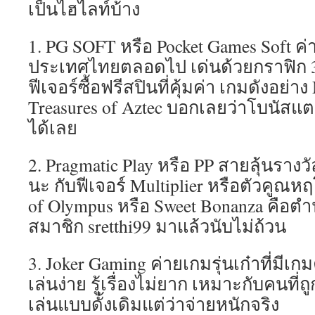
เป็นไฮไลท์บ้าง
1. PG SOFT หรือ Pocket Games Soft 
ประเทศไทยตลอดไป เด่นด้วยกราฟิก
ฟีเจอร์ซื้อฟรีสปินที่คุ้มค่า เกมดังอย่
Treasures of Aztec บอกเลยว่าโบนัสแตก
ได้เลย
2. Pragmatic Play หรือ PP สายลุ้นรางว
นะ กับฟีเจอร์ Multiplier หรือตัวคูณห
of Olympus หรือ Sweet Bonanza คือตำ
สมาชิก sretthi99 มาแล้วนับไม่ถ้วน
3. Joker Gaming ค่ายเกมรุ่นเก๋าที่ม
เล่นง่าย รู้เรื่องไม่ยาก เหมาะกับคนท
เล่นแบบดั้งเดิมแต่ว่าจ่ายหนักจริง