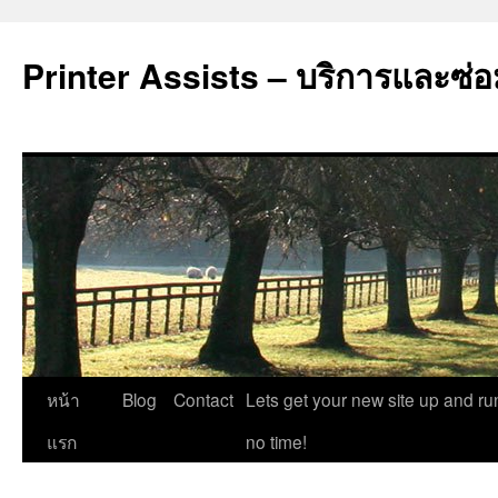
Printer Assists – บริการและซ่อ
ข้าม
หน้า
Blog
Contact
Lets get your new site up and ru
ไป
แรก
no time!
ยัง