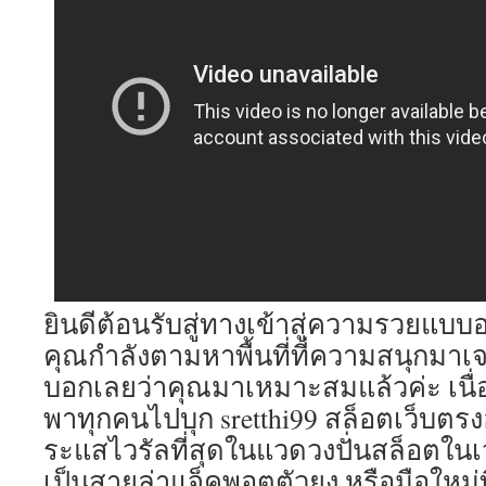
ยินดีต้อนรับสู่ทางเข้าสู่ความรวยแบบ
คุณกำลังตามหาพื้นที่ที่ความสนุกมา
บอกเลยว่าคุณมาเหมาะสมแล้วค่ะ เนื่อ
พาทุกคนไปบุก sretthi99 สล็อตเว็บตรงอั
ระแสไวรัลที่สุดในแวดวงปั่นสล็อตในเว
เป็นสายล่าแจ็คพอตตัวยง หรือมือใหม่