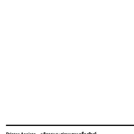
คน
เล่น
จริง
พูด
ถึง
เยอะ
ทำไม
ถึง
กลาย
เป็น
ตัว
เลือก
ยอด
ฮิต
ตอน
นี้
เว็บ
ตรง
St99.club
ใหม่
ล่าสุด
Top