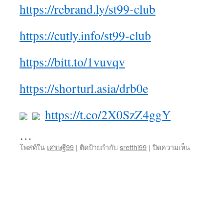
https://rebrand.ly/st99-club
https://cutly.info/st99-club
https://bitt.to/1vuvqv
https://shorturl.asia/drb0e
https://t.co/2X0SzZ4ggY
…
บน
โพสท์ใน
เศรษฐี99
|
ติดป้ายกำกับ
sretthi99
|
ปิดความเห็น
พนัน
ออนไลน์
เศรษฐี99
สล็อต
เว็บ
ตรง
ที่