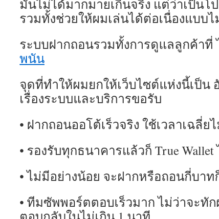
มันไม่ได้มากมายเกินจริง แต่ว่าเป็นโปรโ
รวมทั้งช่วยให้ผมเล่นได้ต่อเนื่องแบบไม
ระบบฝากถอนรวมทั้งการดูแลลูกค้าที่
พนัน
จุดที่ทำให้ผมยกให้เว็บไซต์แห่งนี้เป็น 
เรื่องระบบและบริการขอรับ
• ฝากถอนออโต้เร็วจริง ใช้เวลาเฉลี่ยไม่
• รองรับทุกธนาคารแล้วก็ True Wallet 
• ไม่มีอย่างน้อย จะฝากหรือถอนกี่บาทก
• ทีมซัพพอร์ตตอบเร็วมาก ไม่ว่าจะทั
ตอบกลับในไม่เกิน 1 นาที