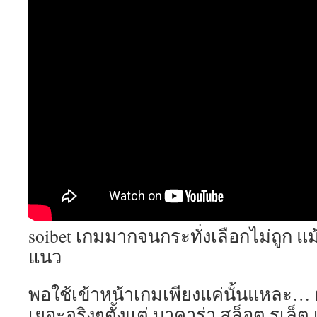
soibet เกมมากจนกระทั่งเลือกไม่ถูก แม
แนว
พอใช้เข้าหน้าเกมเพียงแค่นั้นแหละ… 
เยอะจริงๆตั้งแต่ บาคาร่า สล็อต รูเล็ต