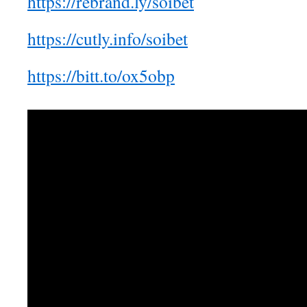
https://rebrand.ly/soibet
https://cutly.info/soibet
https://bitt.to/ox5obp