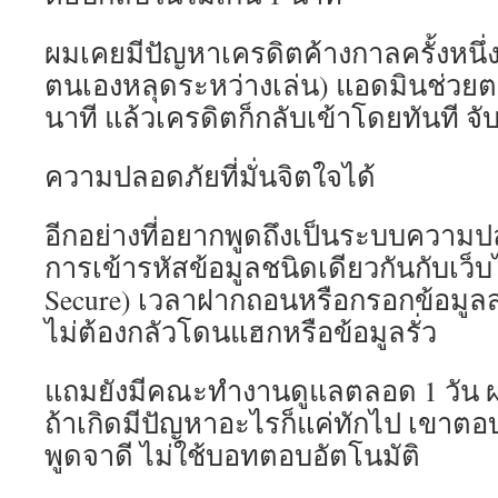
ผมเคยมีปัญหาเครดิตค้างกาลครั้งหนึ่ง 
ตนเองหลุดระหว่างเล่น) แอดมินช่วยต
นาที แล้วเครดิตก็กลับเข้าโดยทันที จั
ความปลอดภัยที่มั่นจิตใจได้
อีกอย่างที่อยากพูดถึงเป็นระบบความปลอ
การเข้ารหัสข้อมูลชนิดเดียวกันกับเว
Secure) เวลาฝากถอนหรือกรอกข้อมูลส่
ไม่ต้องกลัวโดนแฮกหรือข้อมูลรั่ว
แถมยังมีคณะทำงานดูแลตลอด 1 วัน 
ถ้าเกิดมีปัญหาอะไรก็แค่ทักไป เขาต
พูดจาดี ไม่ใช้บอทตอบอัตโนมัติ