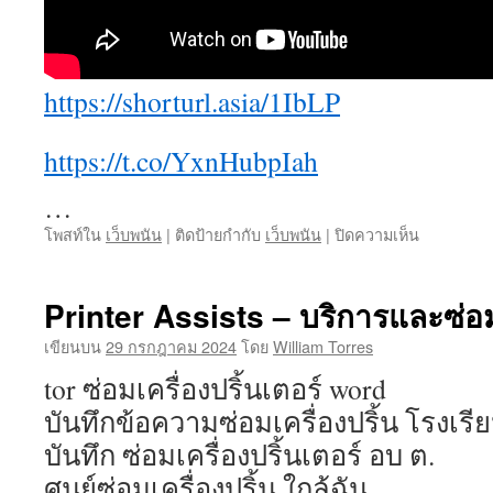
https://shorturl.asia/1IbLP
https://t.co/YxnHubpIah
…
บน
โพสท์ใน
เว็บพนัน
|
ติดป้ายกำกับ
เว็บพนัน
|
ปิดความเห็น
เว็บ
พนัน
จุด
Printer Assists – บริการและซ่อม
หมาย
ปลาย
เขียนบน
29 กรกฎาคม 2024
โดย
William Torres
ทาง
tor ซ่อมเครื่องปริ้นเตอร์ word
ที่
ดี
บันทึกข้อความซ่อมเครื่องปริ้น โรงเรี
ที่สุด
บันทึก ซ่อมเครื่องปริ้นเตอร์ อบ ต.
สำหรับ
การ
ศูนย์ซ่อมเครื่องปริ้น ใกล้ฉัน