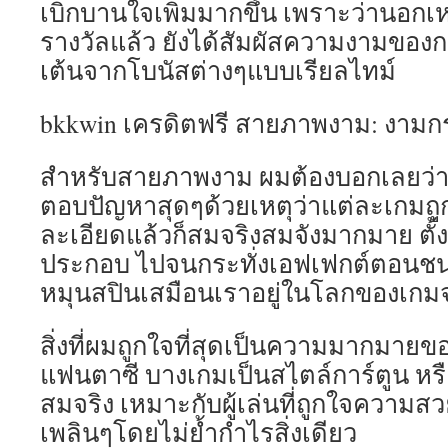
เบิกบานใจเพิ่มมากขึ้น เพราะว่านอกเห
รางวัลแล้ว ยังได้สัมผัสความงามของก
เต้นจากโบนัสต่างๆแบบเรียลไทม์
bkkwin เครดิตฟรี สายภาพงาม: งามกระท
สำหรับสายภาพงาม ผมต้องบอกเลยว่า 
ตอบปัญหาสุดๆด้วยเหตุว่าแต่ละเกมถ
ละเอียดแล้วก็สมจริงสมจังมากมาย ตั้งแ
ประกอบ ไปจนกระทั่งเอฟเฟกต์ตอนชนะ
หมุนสปินเสมือนเราอยู่ในโลกของเกมจ
สิ่งที่ผมถูกใจที่สุดเป็นความมากมายข
แฟนตาซี บางเกมเป็นสไตล์การ์ตูน ห
สมจริง เหมาะกับผู้เล่นที่ถูกใจความ
เพลินๆโดยไม่ย้ำกำไรสิ่งเดียว