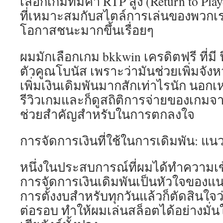
เลือกเกมที่มีค่า RTP สูง (Return to Pla
ที่เหมาะสมกับสไตล์การเล่นของพวกเร
โอกาสชนะมากขึ้นเรื่อยๆ
ผมมักเลือกเกม bkkwin เครดิตฟรี ที่มี 
ตัวคูณโบนัส เพราะว่ามันช่วยเพิ่มจั
เพิ่มเงินเดิมพันมากสักเท่าไรนัก นอกเ
รีวิวเกมและก็ดูสถิติการจ่ายของเกมจากผ
ช่วยสำคัญสำหรับในการตกลงใจ
การจัดการเงินที่ใช้ในการเดิมพัน: แนว
หนึ่งในประสบการณ์ที่ผมได้ทำความเ
การจัดการเงินเดิมพันเป็นหัวใจขอ
การตั้งงบสำหรับทุกวันแล้วก็ตัดสินใ
ต่อรอบ ทำให้ผมเล่นสล็อตได้อย่างมั่น