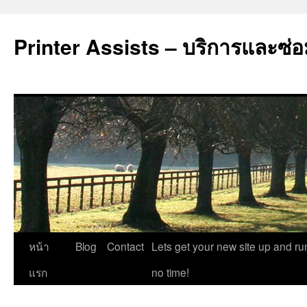
Printer Assists – บริการและซ่อ
ข้าม
หน้า
Blog
Contact
Lets get your new site up and ru
ไป
แรก
no time!
ยัง