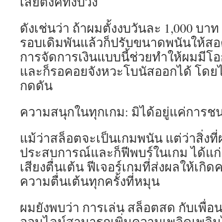
เสียตังค์ทั้งปวง
ดังเช่นว่า ถ้าผมตั้งงบวันละ 1,000
รอบเดิมพันแล้วก็ปรับขนาดพนันให้สอ
การจัดการเงินแบบนี้ช่วยทำให้ผมมีโ
และก็รอคอยจังหวะโบนัสออกได้ โดยไ
กดดัน
ความสนุกในทุกเกม: มิได้อยู่แค่การช
แม้ว่าสล็อตจะเป็นเกมพนัน แต่ว่าสิ่งที
ประสบการณ์และก็ฟีพบร์ในเกม ได้แก่
เสียงตื่นเต้น ฟีเจอร์เกมที่ส่งผลให้เ
ความตื่นเต้นทุกครั้งที่หมุน
ผมยังพบว่า การเล่น สล็อตสด กับเพื่อน
ออนไลน์สามารถเพิ่มความเพลิดเพลินไ