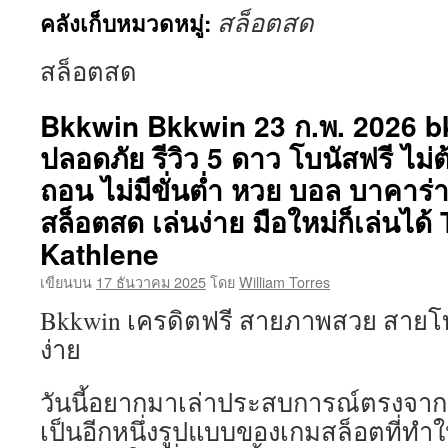
สล็อตสด
คลังเก็บหมวดหมู่:
เนื้อหา
สล็อตสด
Bkkwin Bkkwin 23 ก.พ. 2026 bk
ปลอดภัย รีวิว 5 ดาว โบนัสฟรี ไม่
ถอน ไม่มีขั่นต่ำ หวย บอล บาคาร่
สล็อตสด เล่นง่าย มือใหม่ก็เล่นได้
Kathlene
เขียนบน
17 ธันวาคม 2025
โดย
William Torres
Bkkwin เครดิตฟรี สายภาพสวย สายโ
ง่าย
วันนี้อยากมาเล่าประสบการณ์ตรงจากกา
เป็นอีกหนึ่งรูปแบบของเกมสล็อตที่ทำใ