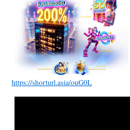
https://shorturl.asia/ouG0L